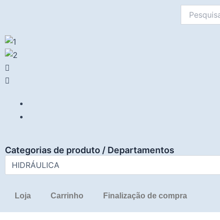
Ir
Pesquisar
para
por:
o
conteúdo
Categorias de produto / Departamentos
Loja
Carrinho
Finalização de compra