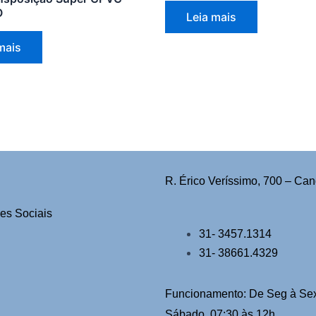
O
Leia mais
mais
R. Érico Veríssimo, 700 – Can
es Sociais
31- 3457.1314
31- 38661.4329
Funcionamento: De Seg à Sex
Sábado 07:30 às 12h