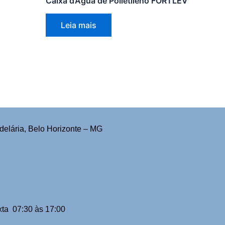
Caixa d’Água de Polietileno FORTLEV
Leia mais
delária, Belo Horizonte – MG
ta 07:30 às 17:00