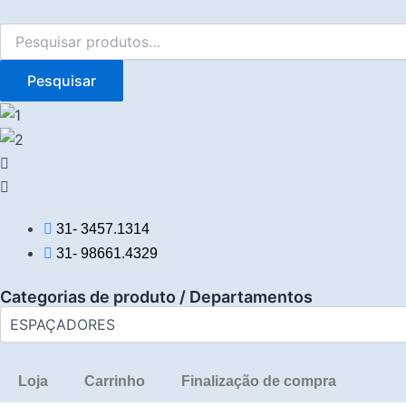
Pesquisar
Ir
por:
para
o
Pesquisar
conteúdo
31- 3457.1314
31- 98661.4329
Categorias de produto / Departamentos
Loja
Carrinho
Finalização de compra