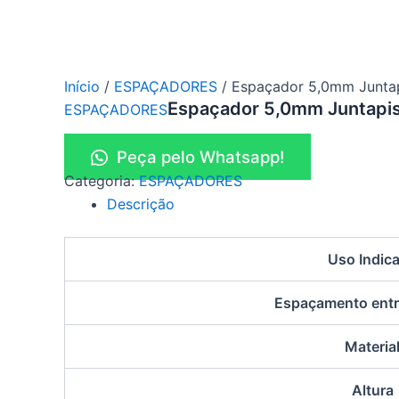
Início
/
ESPAÇADORES
/ Espaçador 5,0mm Junt
Espaçador 5,0mm Juntap
ESPAÇADORES
Peça pelo Whatsapp!
Categoria:
ESPAÇADORES
Descrição
Uso Indic
Espaçamento entr
Materia
Altura