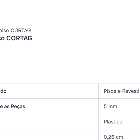
apiso CORTAG
iso CORTAG
ado
Pisos e Revest
e as Peças
5 mm
l
Plástico
0,26 cm