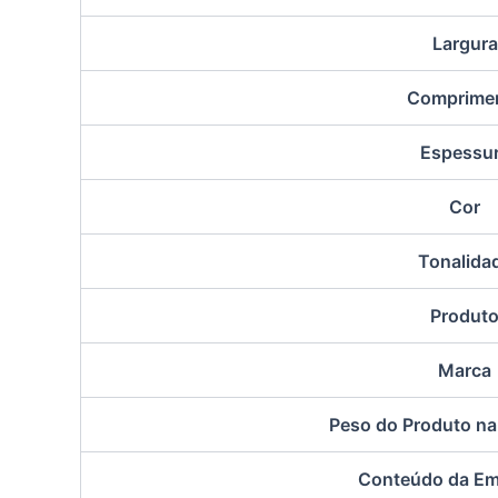
Largura
Comprime
Espessu
Cor
Tonalida
Produt
Marca
Peso do Produto n
Conteúdo da E