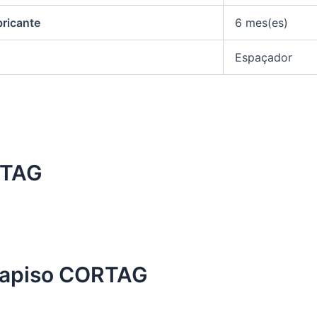
bricante
6 mes(es)
Espaçador
RTAG
tapiso CORTAG