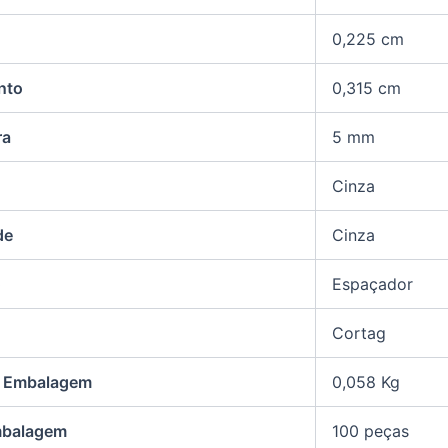
0,225 cm
nto
0,315 cm
ra
5 mm
Cinza
de
Cinza
o
Espaçador
Cortag
a Embalagem
0,058 Kg
mbalagem
100 peças