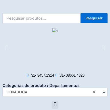
Ir
para
o
Pesquisar
Pesquisar
conteúdo
por:
31- 3457.1314
31- 98661.4329
Categorias de produto / Departamentos
HIDRÁULICA
×
Menu