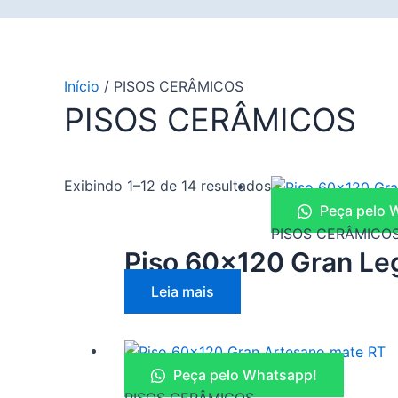
Início
/ PISOS CERÂMICOS
PISOS CERÂMICOS
Exibindo 1–12 de 14 resultados
Peça pelo 
PISOS CERÂMICO
Piso 60×120 Gran Le
Leia mais
Peça pelo Whatsapp!
PISOS CERÂMICOS