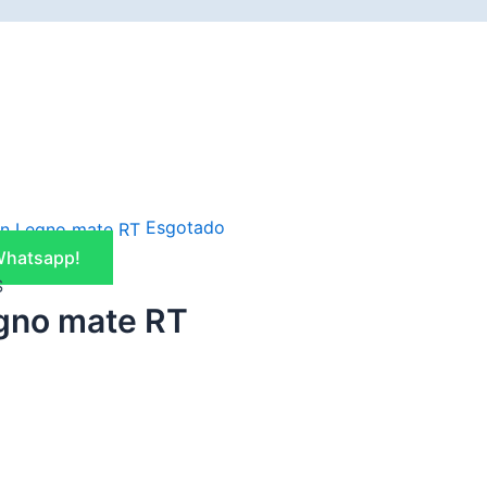
Esgotado
Whatsapp!
S
gno mate RT