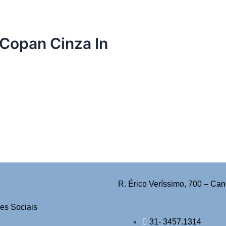
 Copan Cinza In
R. Érico Veríssimo, 700 – Can
es Sociais
31- 3457.1314