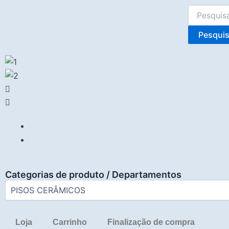
Ir
Classificado
Pesquisar
para
por
por:
o
popularidade
Pesquis
conteúdo
Categorias de produto / Departamentos
Loja
Carrinho
Finalização de compra