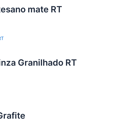
tesano mate RT
inza Granilhado RT
rafite