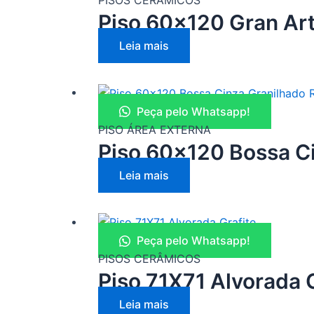
Piso 60×120 Gran Ar
Leia mais
Peça pelo Whatsapp!
PISO ÁREA EXTERNA
Piso 60×120 Bossa C
Leia mais
Peça pelo Whatsapp!
PISOS CERÂMICOS
Piso 71X71 Alvorada G
Leia mais