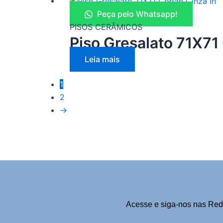
Peça pelo Whatsapp!
PISOS CERÂMICOS
Piso Gresalato 71X71
Leia mais
1
2
→
Acesse e siga-nos nas Red